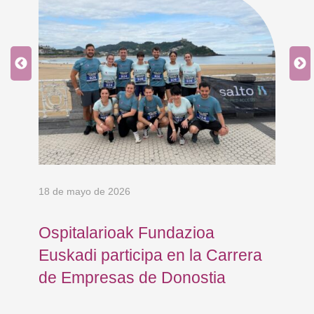
18 de mayo de 2026
9 d
Ospitalarioak Fundazioa
En
Euskadi participa en la Carrera
Ce
de Empresas de Donostia
Dí