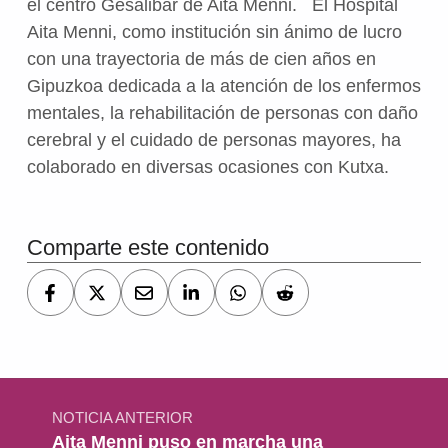
el centro Gesalibar de Aita Menni. El Hospital
Aita Menni, como institución sin ánimo de lucro
con una trayectoria de más de cien años en
Gipuzkoa dedicada a la atención de los enfermos
mentales, la rehabilitación de personas con daño
cerebral y el cuidado de personas mayores, ha
colaborado en diversas ocasiones con Kutxa.
Volver a la navegación principal
Comparte este contenido
Navegación de entradas
NOTICIA ANTERIOR
Aita Menni puso en marcha una