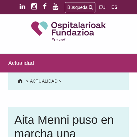
Saltar al contenido principal
Saltar al pie de página
Búsqueda
EU
ES
Ospitalarioak Fundazioa Euskadi (antes Aita Menni)
SALUD MENTAL | DISCAPACIDAD INTELECTUAL | NEURORREHABILITACIÓN Y DAÑO CEREBRAL | PERSONA MAYOR
Actualidad
>
ACTUALIDAD
>
Aita Menni puso en
marcha una