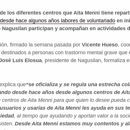
e los diferentes centros que Aita Menni tiene repart
 desde hace algunos años labores de voluntariado
en in
de Nagusilan participan y acompañan en actividades 
ción, firmado la semana pasada por
Vicente Hueso
, coo
s destinados a personas con trastorno mental grave que e
José Luis Elosua
, presidente de Nagusilan, formaliza e
explica que
“se oficializa y se regula una estrecha c
ando desde hace años desde algunos centros de Ait
e centros de Aita Menni para que quien lo desee pueda c
usuarios y usarías de Aita Menni les ayuda en sus te
ciedad
, al tiempo que ayudando y aportan valor a la s
sisten.
Desde Aita Menni estamos muy contentos y al