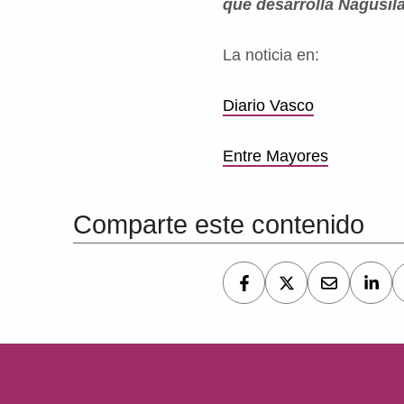
que desarrolla Nagusil
La noticia en:
Diario Vasco
Entre Mayores
Volver a la navegación principal
Comparte este contenido
Navegación de entradas