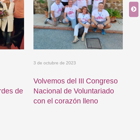
3 de octubre de 2023
10 
Volvemos del III Congreso
An
rdes de
Nacional de Voluntariado
añ
con el corazón lleno
Go
en