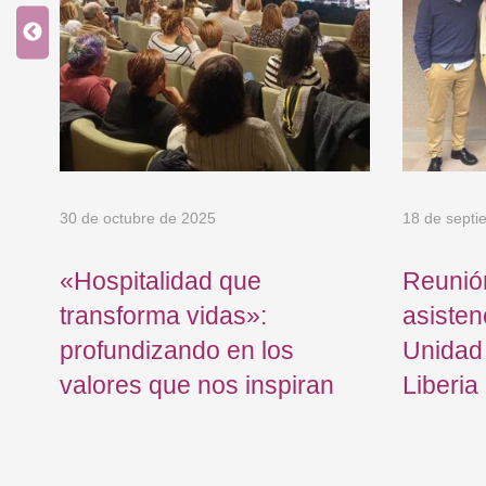
30 de octubre de 2025
18 de septi
n
«Hospitalidad que
Reunió
transforma vidas»:
asisten
profundizando en los
Unidad
valores que nos inspiran
Liberia