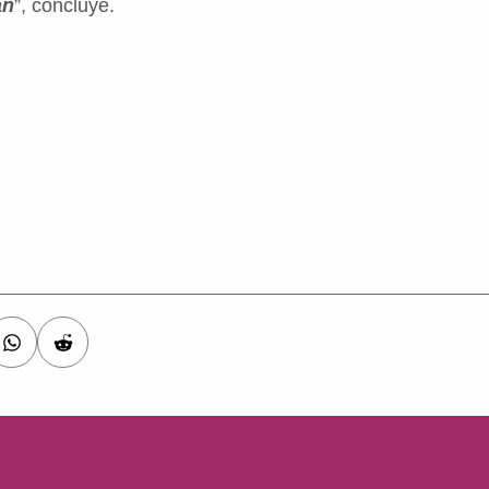
an
”, concluye.