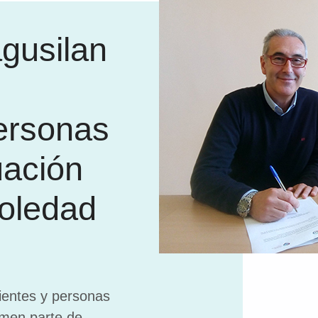
gusilan
ersonas
uación
oledad
ientes y personas
rmen parte de