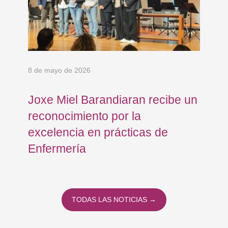
8 de mayo de 2026
5 d
Joxe Miel Barandiaran recibe un
El
reconocimiento por la
ho
excelencia en prácticas de
pa
Enfermería
TODAS LAS NOTICIAS →