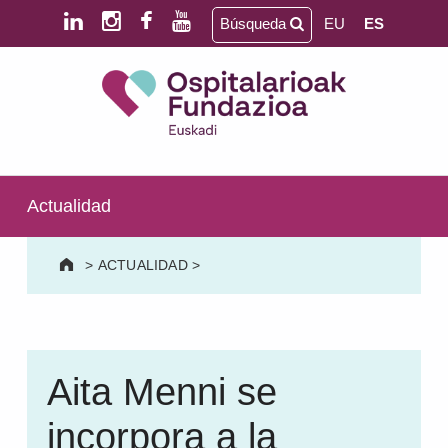
Saltar al contenido principal
Saltar al pie de página
Búsqueda
EU
ES
Ospitalarioak Fundazioa Euskadi (antes Aita Menni)
SALUD MENTAL | DISCAPACIDAD INTELECTUAL | NEURORREHABILITACIÓN Y DAÑO CEREBRAL | PERSONA MAYOR
Actualidad
>
ACTUALIDAD
>
Aita Menni se
incorpora a la