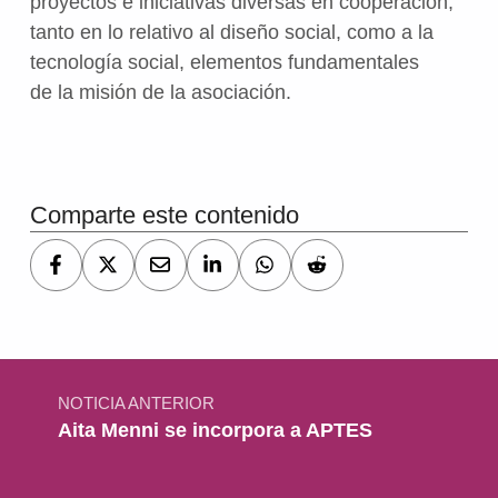
proyectos e iniciativas diversas en cooperación,
tanto en lo relativo al diseño social, como a la
tecnología social, elementos fundamentales
de la misión de la asociación.
Volver a la navegación principal
Comparte este contenido
Navegación de entradas
NOTICIA ANTERIOR
Aita Menni se incorpora a APTES