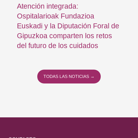
en
Atención integrada:
Jo
Ospitalarioak Fundazioa
re
Euskadi y la Diputación Foral de
ex
Gipuzkoa comparten los retos
En
del futuro de los cuidados
TODAS LAS NOTICIAS →