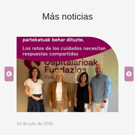
Más noticias
10 de julio de 2026
8 d