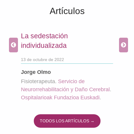
Artículos
a
La sedestación
Sob
individualizada
a l
dis
13 de octubre de 2022
22 de
Jorge Olmo
Fisioterapeuta.
Servicio de
Mine
Neurorrehabilitación y Daño Cerebral
.
Trab
Ospitalarioak Fundazioa Euskadi
.
Disc
del E
de c
TODOS LOS ARTÍCULOS →
Eusk