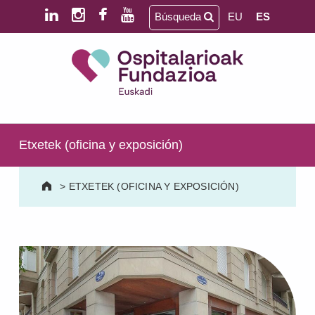
Saltar al contenido principal
Saltar al pie de página
Búsqueda
EU
ES
Ospitalarioak Fundazioa Euskadi (antes Aita Menni)
SALUD MENTAL | DISCAPACIDAD INTELECTUAL | NEURORREHABILITACIÓN Y DAÑO CEREBRAL | PERSONA MAYOR
Etxetek (oficina y exposición)
>
ETXETEK (OFICINA Y EXPOSICIÓN)