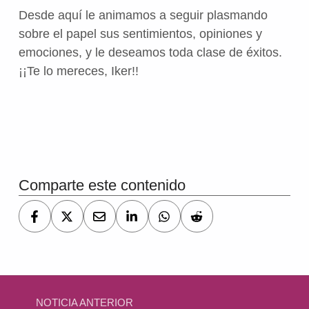
Desde aquí le animamos a seguir plasmando
sobre el papel sus sentimientos, opiniones y
emociones, y le deseamos toda clase de éxitos.
¡¡Te lo mereces, Iker!!
Volver a la navegación principal
Comparte este contenido
Navegación de entradas
NOTICIA ANTERIOR