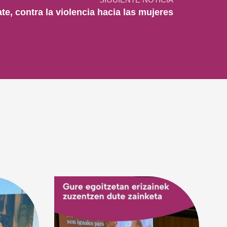
SIGUIENTE NOTICIA
e, contra la violencia hacia las mujeres
6 d