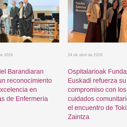
de 2026
24 de abril de 2026
el Barandiaran
Ospitalarioak Funda
un reconocimiento
Euskadi refuerza su
excelencia en
compromiso con los
as de Enfermería
cuidados comunitari
el encuentro de Tok
Zaintza