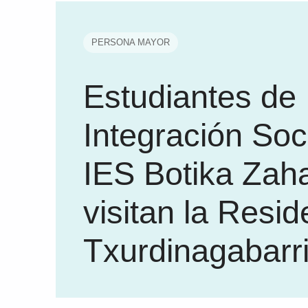
PERSONA MAYOR
Estudiantes de
Integración Soci
IES Botika Zah
visitan la Resid
Txurdinagabarr