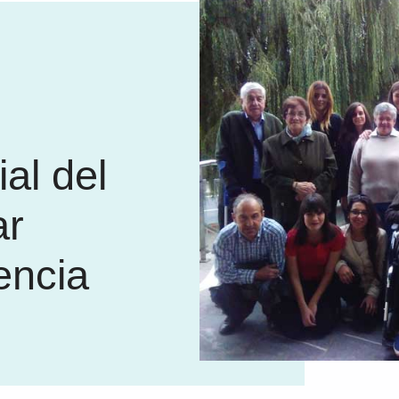
al del
ar
encia
i