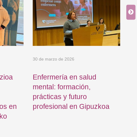
8 
di
me
30 de marzo de 2026
zioa
Enfermería en salud
mental: formación,
prácticas y futuro
os en
profesional en Gipuzkoa
iko