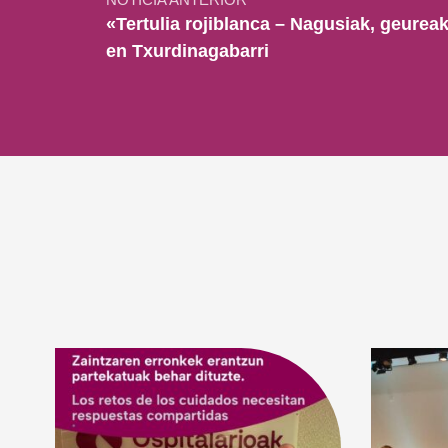
NOTICIA ANTERIOR
«Tertulia rojiblanca – Nagusiak, geurea
en Txurdinagabarri