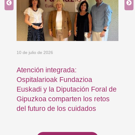
10 de julio de 2026
8 d
Atención integrada:
Jo
Ospitalarioak Fundazioa
re
Euskadi y la Diputación Foral de
ex
Gipuzkoa comparten los retos
En
del futuro de los cuidados