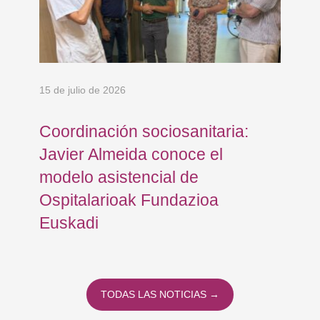
15 de julio de 2026
5 d
Coordinación sociosanitaria:
Os
no
Javier Almeida conoce el
Eu
modelo asistencial de
so
Ospitalarioak Fundazioa
re
Euskadi
la
TODAS LAS NOTICIAS →