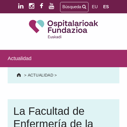
Saltar al contenido principal
Saltar al pie de página
Búsqueda
EU
ES
Ospitalarioak Fundazioa Euskadi (antes Aita Menni)
SALUD MENTAL | DISCAPACIDAD INTELECTUAL | NEURORREHABILITACIÓN Y DAÑO CEREBRAL | PERSONA MAYOR
Actualidad
>
ACTUALIDAD
>
La Facultad de
Enfermería de la