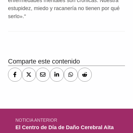
enfermedades mentales son crónicas. Nuestra
estupidez, miedo y racanería no tienen por qué
serlo».
Volver a la navegación principal
Comparte este contenido
Navegación de entradas
NOTICIA ANTERIOR
El Centro de Día de Daño Cerebral Aita