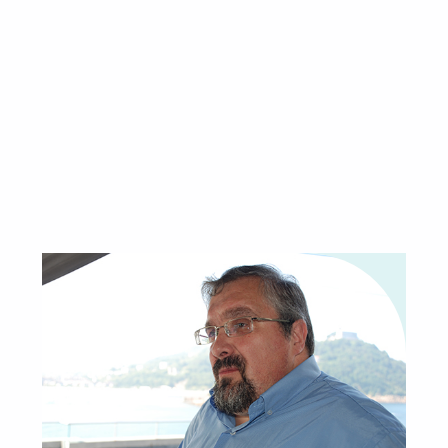
altar. Cuando le preguntamos cómo se
le ocurrió acoger a pacientes los fines
de semana y nos asombramos ante su
generosidad hace un eslogan: «Las
enfermedades mentales son crónicas.
Nuestra estupidez, miedo y racanería
no tienen por qué serlo».