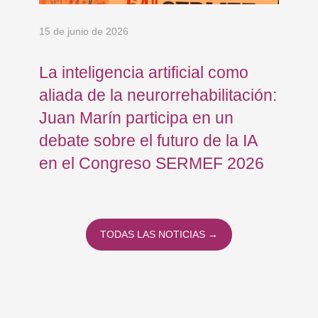
15 de junio de 2026
18 
La inteligencia artificial como
Re
aliada de la neurorrehabilitación:
Os
Juan Marín participa en un
Eu
debate sobre el futuro de la IA
op
en el Congreso SERMEF 2026
co
TODAS LAS NOTICIAS →