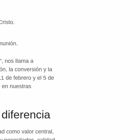
risto.
munión.
”, nos llama a
ón, la conversión y la
1 de febrero y el 5 de
o en nuestras
diferencia
ad como valor central,
 y necesitados, calidad