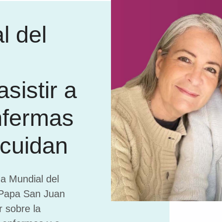
l del
sistir a
nfermas
 cuidan
da Mundial del
l Papa San Juan
r sobre la