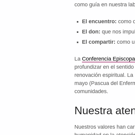
como guía en nuestra labo
El encuentro:
como o
El don:
que nos impuls
El compartir:
como un
La
Conferencia Episcopa
profundizar en el sentido
renovación espiritual. L
mayo (Pascua del Enfermo
comunidades.
Nuestra aten
Nuestros valores han cara
humanidad en la atención,