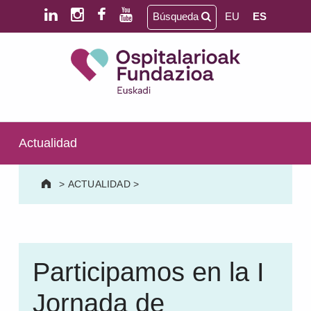
Saltar al contenido principal
Saltar al pie de página
Búsqueda
EU
ES
Ospitalarioak Fundazioa Euskadi (antes Aita Menni)
SALUD MENTAL | DISCAPACIDAD INTELECTUAL | NEURORREHABILITACIÓN Y DAÑO CEREBRAL | PERSONA MAYOR
Actualidad
>
ACTUALIDAD
>
Participamos en la I
Jornada de