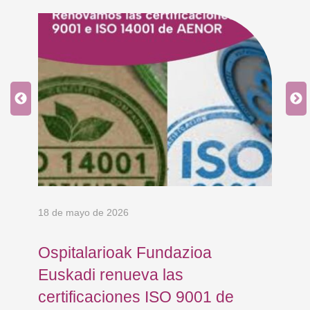
18 de mayo de 2026
5 d
Ospitalarioak Fundazioa
El
e
Euskadi renueva las
ho
certificaciones ISO 9001 de
pa