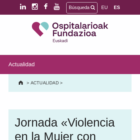
Saltar al contenido principal
Saltar al pie de página
Búsqueda
EU
ES
Ospitalarioak Fundazioa Euskadi (antes Aita Menni)
SALUD MENTAL | DISCAPACIDAD INTELECTUAL | NEURORREHABILITACIÓN Y DAÑO CEREBRAL | PERSONA MAYOR
Actualidad
>
ACTUALIDAD
>
Jornada «Violencia
en la Mujer con