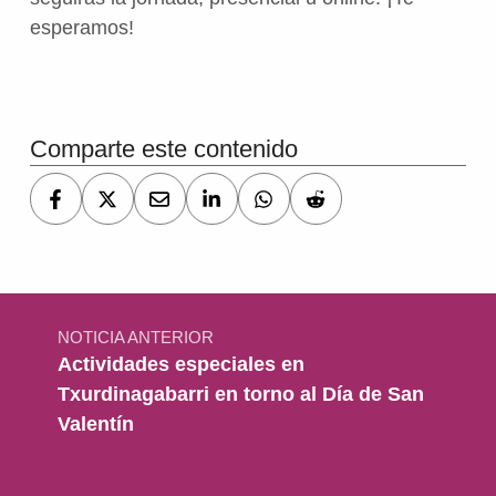
esperamos!
Volver a la navegación principal
Comparte este contenido
Navegación de entradas
NOTICIA ANTERIOR
Actividades especiales en
Txurdinagabarri en torno al Día de San
Valentín