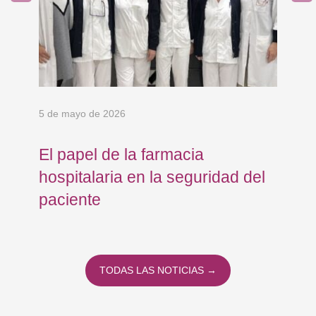
5 de mayo de 2026
24 
El papel de la farmacia
Os
e
hospitalaria en la seguridad del
Eu
paciente
co
co
To
TODAS LAS NOTICIAS →