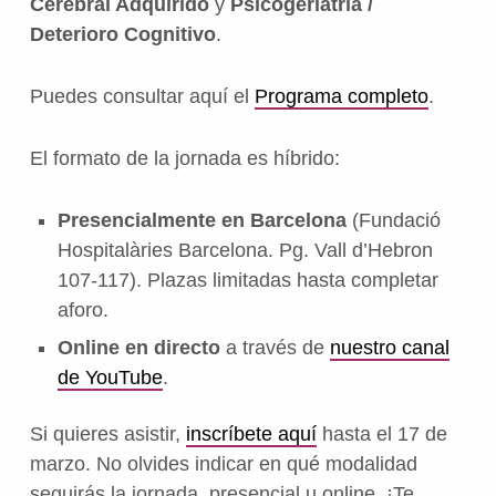
Cerebral Adquirido
y
Psicogeriatría /
Deterioro Cognitivo
.
Puedes consultar aquí el
Programa completo
.
El formato de la jornada es híbrido:
Presencialmente en Barcelona
(Fundació
Hospitalàries Barcelona. Pg. Vall d’Hebron
107-117). Plazas limitadas hasta completar
aforo.
Online en directo
a través de
nuestro canal
de YouTube
.
Si quieres asistir,
inscríbete aquí
hasta el 17 de
marzo. No olvides indicar en qué modalidad
seguirás la jornada, presencial u online. ¡Te