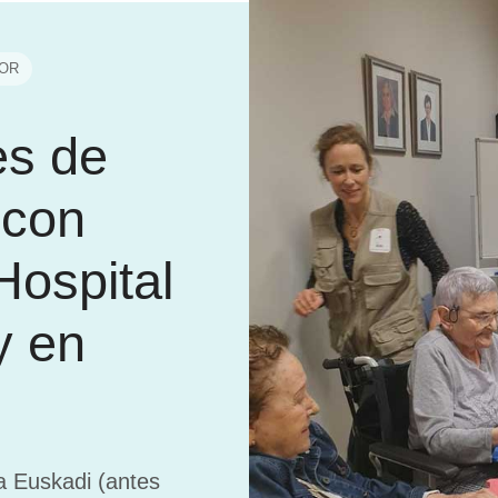
OR
es de
 con
Hospital
y en
i
a Euskadi (antes