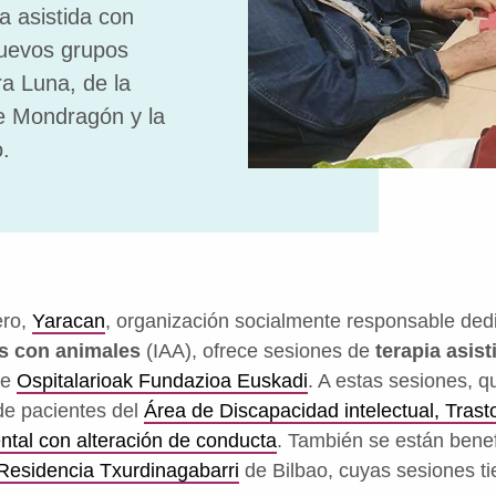
ia asistida con
nuevos grupos
ra Luna, de la
de Mondragón y la
.
ero,
Yaracan
, organización socialmente responsable ded
as con animales
(IAA), ofrece sesiones de
terapia asis
de
Ospitalarioak Fundazioa Euskadi
. A estas sesiones, q
de pacientes del
Área de Discapacidad intelectual, Trast
tal con alteración de conducta
. También se están benef
Residencia Txurdinagabarri
de Bilbao, cuyas sesiones tie