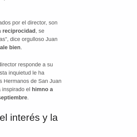
dos por el director, son
a
reciprocidad
, se
as”, dice orgulloso Juan
ale bien
.
director responde a su
sta inquietud le ha
 los Hermanos de San Juan
 inspirado el
himno a
septiembre
.
l interés y la