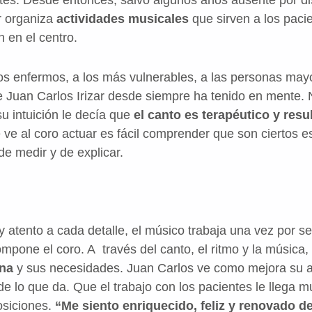
tes. Desde entonces, salvo algunos años ausente por dis
r organiza
actividades musicales
que sirven a los pac
n en el centro.
os enfermos, a los más vulnerables, a las personas may
ue Juan Carlos Irizar desde siempre ha tenido en mente.
su intuición le decía que
el canto es terapéutico y resu
e ve al coro actuar es fácil comprender que son ciertos e
 de medir y de explicar.
 y atento a cada detalle, el músico trabaja una vez por
mpone el coro. A través del canto, el ritmo y la música,
ona
y sus necesidades. Juan Carlos ve como mejora su a
e lo que da. Que el trabajo con los pacientes le llega m
siciones.
“Me siento enriquecido, feliz y renovado d