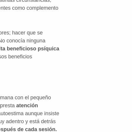
tintas circunstancias,
ientes como complemento
ores; hacer que se
 No conocía ninguna
lta beneficioso psíquica
sos beneficios
 semana con el pequeño
 presta
atención
utoestima aunque insiste
uy adentro y está detrás
espués de cada sesión.