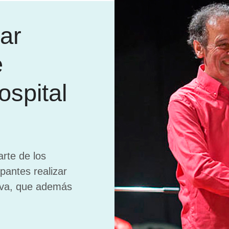
zar
e
ospital
arte de los
ipantes realizar
tiva, que además