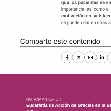
que los pacientes se si
importancia, así como el 
motivación en satisfac
se pueden dar en otras a
Volver a la navegación principal
Comparte este contenido
Navegación de entradas
NOTICIA ANTERIOR
Eucaristía de Acción de Gracias en la B