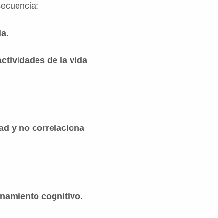
secuencia:
da.
ctividades de la vida
dad y no
correlaciona
ionamiento cognitivo.