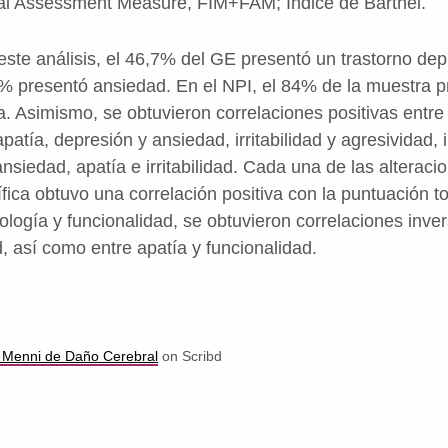
l Assessment Measure, FIM+FAM; Índice de Barthel.
este análisis, el 46,7% del GE presentó un trastorno dep
7% presentó ansiedad. En el NPI, el 84% de la muestra p
a. Asimismo, se obtuvieron correlaciones positivas entre
patía, depresión y ansiedad, irritabilidad y agresividad, ir
nsiedad, apatía e irritabilidad. Cada una de las alteraci
ica obtuvo una correlación positiva con la puntuación to
tología y funcionalidad, se obtuvieron correlaciones inver
, así como entre apatía y funcionalidad.
 Menni de Daño Cerebral
on Scribd