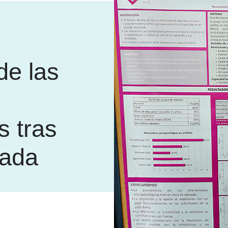
de las
s tras
vada