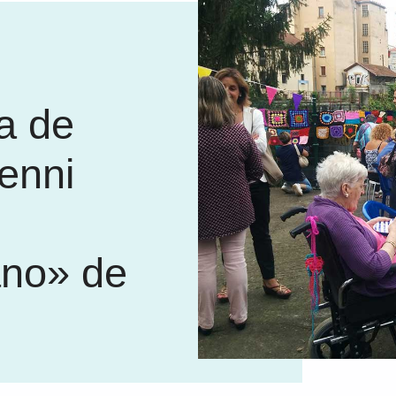
a de
enni
ano» de