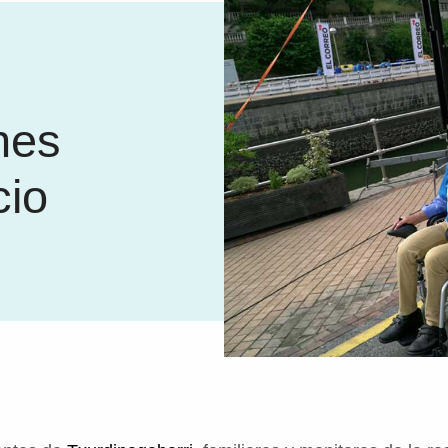
nes
cio