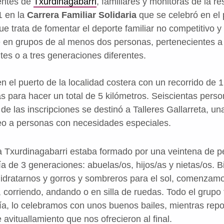
entes de
Txurdinagabarri
, familiares y monitoras de la 
1 en la
Carrera Familiar Solidaria
que se celebró en el 
 que trata de fomentar el deporte familiar no competitivo 
e en grupos de al menos dos personas, pertenecientes a
tes o a tres generaciones diferentes.
n el puerto de la localidad costera con un recorrido de 1
s para hacer un total de 5 kilómetros. Seiscientas pers
 de las inscripciones se destinó a Talleres Gallarreta, u
eo a personas con necesidades especiales.
a Txurdinagabarri estaba formado por una veintena de 
a de 3 generaciones: abuelas/os, hijos/as y nietas/os. B
hidratarnos y gorros y sombreros para el sol, comenzamo
 corriendo, andando o en silla de ruedas. Todo el grupo 
a, lo celebramos con unos buenos bailes, mientras rep
avituallamiento que nos ofrecieron al final.