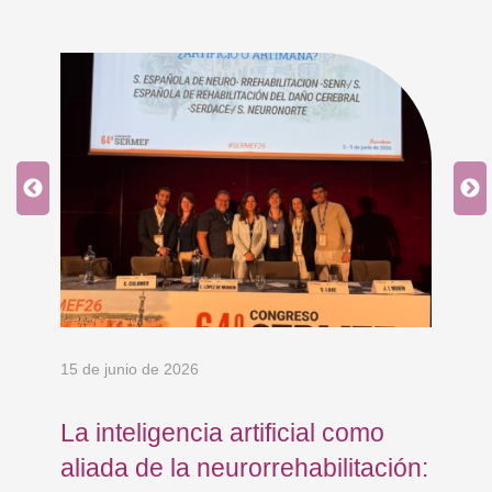
15 de junio de 2026
18 
La inteligencia artificial como
Re
aliada de la neurorrehabilitación:
Os