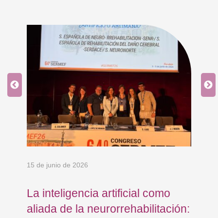
15 de junio de 2026
18 
La inteligencia artificial como
Re
aliada de la neurorrehabilitación:
Os