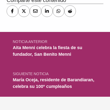
Comparte este contenido
Navegación de entradas
NOTICIA ANTERIOR
Aita Menni celebra la fiesta de su
fundador, San Benito Menni
SIGUIENTE NOTICIA
María Oceja, residente de Barandiaran,
celebra su 100º cumpleaños