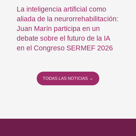
La inteligencia artificial como
Re
aliada de la neurorrehabilitación:
Os
Juan Marín participa en un
Eu
debate sobre el futuro de la IA
op
en el Congreso SERMEF 2026
co
TODAS LAS NOTICIAS →