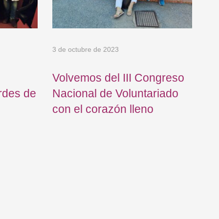
3 de octubre de 2023
10 
Volvemos del III Congreso
An
rdes de
Nacional de Voluntariado
añ
con el corazón lleno
Go
en