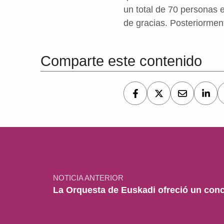
un total de 70 personas 
de gracias. Posteriormen
Volver a la navegación principal
Comparte este contenido
Navegación de entradas
NOTICIA ANTERIOR
La Orquesta de Euskadi ofreció un conc