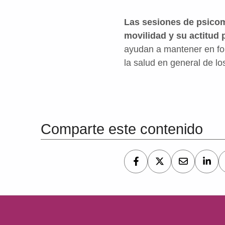
Las sesiones de psicom
movilidad y su actitud 
ayudan a mantener en form
la salud en general de l
Volver a la navegación principal
Comparte este contenido
Navegación de entradas