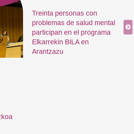
Treinta personas con
problemas de salud mental
participan en el programa
Elkarrekin BILA en
Arantzazu
12 
El
In
ne
zkoa
jo