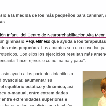
io a la medida de los más pequeños para caminar, sa
más
ón Infantil del Centro de Neurorrehabilitación Aita Menn
 un
gimnasio
Pequefitness
que ayuda a los terapeutas 
entes más pequeños
. Los aparatos son una novedad par
tretenidos. Con ellos
los ejercicios resultan más amen
s encanta “hacer ejercicio como mamá y papá”.
asio ayuda a los pacientes infantiles a
diovascular, aaumentar su
 el equilibrio estático y dinámico, así
oculo-manual, entre extremidades
y entre extremidades superiores e
lvidar entre los beneficios que también