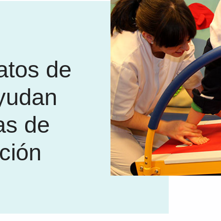
atos de
yudan
as de
ación