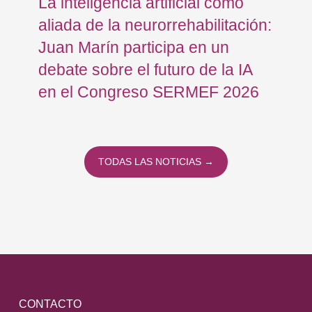
La inteligencia artificial como
Re
FB
aliada de la neurorrehabilitación:
Os
Juan Marín participa en un
Eu
debate sobre el futuro de la IA
op
en el Congreso SERMEF 2026
co
TODAS LAS NOTICIAS →
CONTACTO