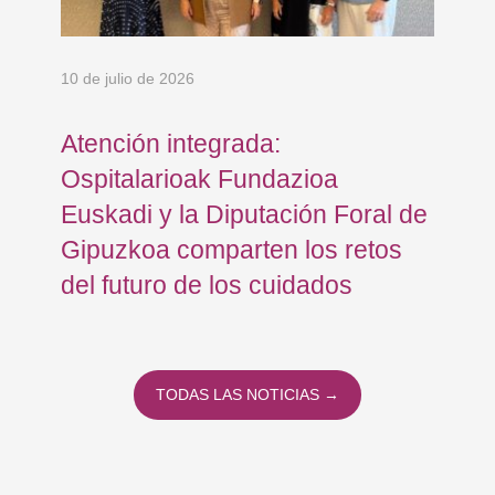
10 de julio de 2026
8 d
en
Atención integrada:
Jo
Ospitalarioak Fundazioa
re
Euskadi y la Diputación Foral de
ex
Gipuzkoa comparten los retos
En
del futuro de los cuidados
TODAS LAS NOTICIAS →