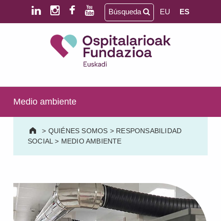
Saltar al contenido principal
Saltar al pie de página
Búsqueda
EU
ES
Ospitalarioak Fundazioa Euskadi (antes Aita Menni)
SALUD MENTAL | DISCAPACIDAD INTELECTUAL | NEURORREHABILITACIÓN Y DAÑO CEREBRAL | PERSONA MAYOR
Medio ambiente
>
QUIÉNES SOMOS
>
RESPONSABILIDAD
SOCIAL
>
MEDIO AMBIENTE