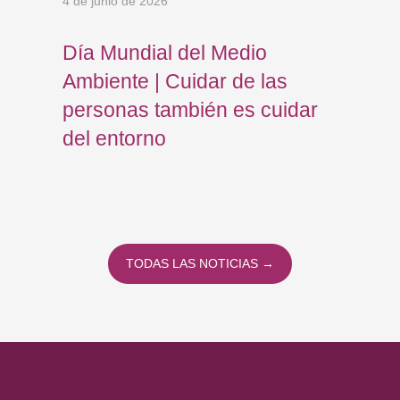
4 de junio de 2026
5 de j
aller
Día Mundial del Medio
Jun
Ambiente | Cuidar de las
nue
personas también es cuidar
med
del entorno
sos
TODAS LAS NOTICIAS →
Volver a la navegación principal