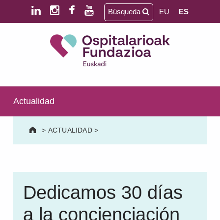
Saltar al contenido principal
Saltar al pie de página
Búsqueda
EU
ES
Ospitalarioak Fundazioa Euskadi (antes Aita Menni)
SALUD MENTAL | DISCAPACIDAD INTELECTUAL | NEURORREHABILITACIÓN Y DAÑO CEREBRAL | PERSONA MAYOR
Actualidad
>
ACTUALIDAD
>
Dedicamos 30 días
a la concienciación