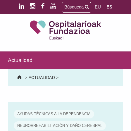
Saltar al contenido principal
Saltar al pie de página
Búsqueda
EU
ES
Ospitalarioak Fundazioa Euskadi (antes Aita Menni)
SALUD MENTAL | DISCAPACIDAD INTELECTUAL | NEURORREHABILITACIÓN Y DAÑO CEREBRAL | PERSONA MAYOR
Actualidad
>
ACTUALIDAD
>
AYUDAS TÉCNICAS A LA DEPENDENCIA
NEURORREHABILITACIÓN Y DAÑO CEREBRAL