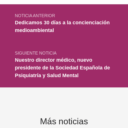
Navegación de entradas
NOTICIA ANTERIOR
Dedicamos 30 días a la concienciación
medioambiental
SIGUIENTE NOTICIA
Nuestro director médico, nuevo
presidente de la Sociedad Española de
Psiquiatría y Salud Mental
Más noticias