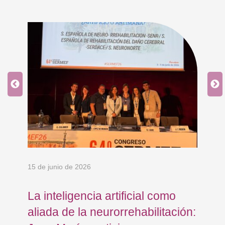
15 de junio de 2026
18 
La inteligencia artificial como
Re
aliada de la neurorrehabilitación:
Os