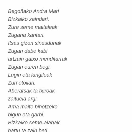
Begoñako Andra Mari
Bizkaiko zaindari.
Zure seme maitaleak
Zugana kantari.
Itsas gizon sinesdunak
Zugan dabe kabi
artzain gaixo menditarrak
Zugan euren begi.
Lugin eta langileak
Zuri otoilari.
Aberatsak ta txiroak
zaituela argi.
Ama maite bihotzeko
bigun eta garbi.
Bizkaiko seme-alabak
hartu ta zain beti.