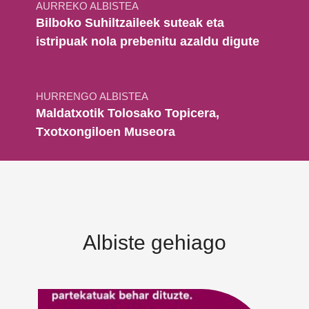
AURREKO ALBISTEA
Bilboko Suhiltzaileek suteak eta
istripuak nola prebenitu azaldu digute
HURRENGO ALBISTEA
Maldatxotik Tolosako Topicera,
Txotxongiloen Museora
Albiste gehiago