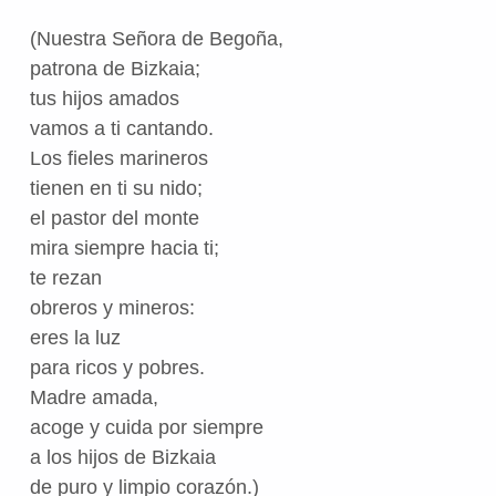
(Nuestra Señora de Begoña,
patrona de Bizkaia;
tus hijos amados
vamos a ti cantando.
Los fieles marineros
tienen en ti su nido;
el pastor del monte
mira siempre hacia ti;
te rezan
obreros y mineros:
eres la luz
para ricos y pobres.
Madre amada,
acoge y cuida por siempre
a los hijos de Bizkaia
de puro y limpio corazón.)