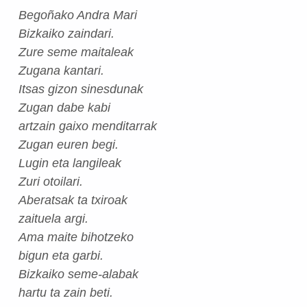
Begoñako Andra Mari
Bizkaiko zaindari.
Zure seme maitaleak
Zugana kantari.
Itsas gizon sinesdunak
Zugan dabe kabi
artzain gaixo menditarrak
Zugan euren begi.
Lugin eta langileak
Zuri otoilari.
Aberatsak ta txiroak
zaituela argi.
Ama maite bihotzeko
bigun eta garbi.
Bizkaiko seme-alabak
hartu ta zain beti.