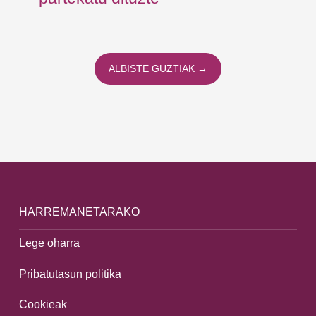
ALBISTE GUZTIAK →
HARREMANETARAKO
Lege oharra
Pribatutasun politika
Cookieak