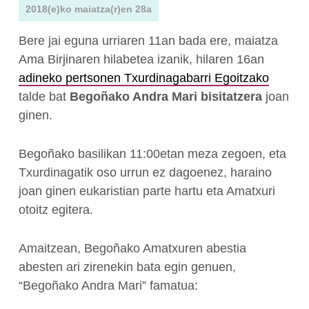
2018(e)ko maiatza(r)en 28a
Bere jai eguna urriaren 11an bada ere, maiatza
Ama Birjinaren hilabetea izanik, hilaren 16an
adineko pertsonen Txurdinagabarri Egoitzako
talde bat
Begoñako Andra Mari bisitatzera
joan
ginen.
Begoñako basilikan 11:00etan meza zegoen, eta
Txurdinagatik oso urrun ez dagoenez, haraino
joan ginen eukaristian parte hartu eta Amatxuri
otoitz egitera.
Amaitzean, Begoñako Amatxuren abestia
abesten ari zirenekin bata egin genuen,
“Begoñako Andra Mari” famatua: