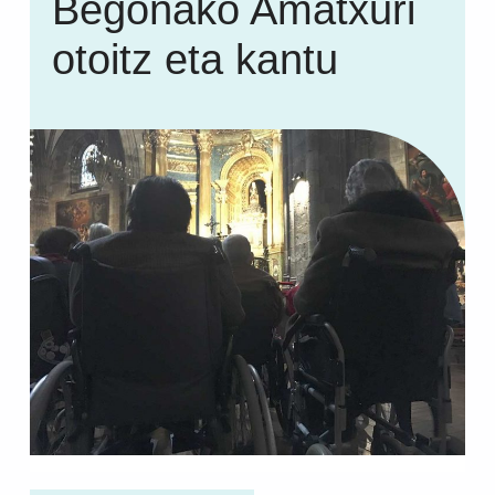
Begoñako Amatxuri
otoitz eta kantu