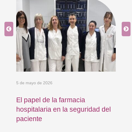
5 de mayo de 2026
24 
El papel de la farmacia
Os
hospitalaria en la seguridad del
Eu
paciente
co
co