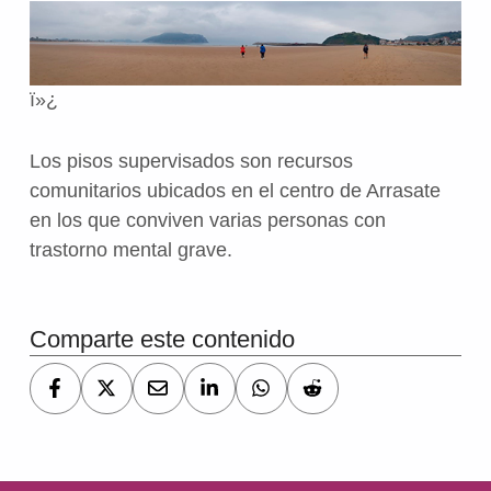
ï»¿
Los pisos supervisados son recursos
comunitarios ubicados en el centro de Arrasate
en los que conviven varias personas con
trastorno mental grave.
Volver a la navegación principal
Comparte este contenido
Navegación de entradas