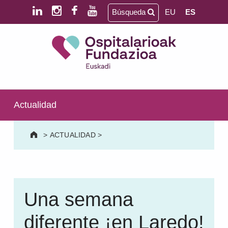
Saltar al contenido principal
Saltar al pie de página
Búsqueda
EU
ES
Ospitalarioak Fundazioa Euskadi (antes Aita Menni)
SALUD MENTAL | DISCAPACIDAD INTELECTUAL | NEURORREHABILITACIÓN Y DAÑO CEREBRAL | PERSONA MAYOR
Actualidad
>
ACTUALIDAD
>
Una semana
diferente ¡en Laredo!