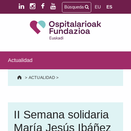
Saltar al contenido principal
Saltar al pie de página
Búsqueda
EU
ES
Ospitalarioak Fundazioa Euskadi (antes Aita Menni)
SALUD MENTAL | DISCAPACIDAD INTELECTUAL | NEURORREHABILITACIÓN Y DAÑO CEREBRAL | PERSONA MAYOR
Actualidad
>
ACTUALIDAD
>
II Semana solidaria
María Jesús Ibáñez