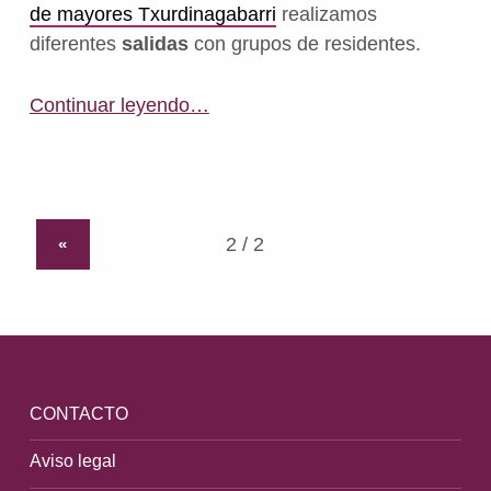
de mayores Txurdinagabarri
realizamos
diferentes
salidas
con grupos de residentes.
“Reflexionamos sobre el trato digno a las personas mayores en su Día Internacional”
Continuar leyendo
…
«
CONTACTO
Aviso legal