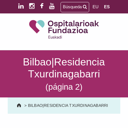
Saltar al contenido principal
Saltar al pie de página
Búsqueda
EU
ES
Ospitalarioak Fundazioa Euskadi (antes Aita Menni)
SALUD MENTAL | DISCAPACIDAD INTELECTUAL | NEURORREHABILITACIÓN Y DAÑO CEREBRAL | PERSONA MAYOR
Bilbao|Residencia
Txurdinagabarri
(página 2)
>
BILBAO|RESIDENCIA TXURDINAGABARRI