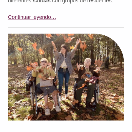
diferentes
salidas
con grupos de residentes.
“Día de Santo Tomás en Txurdinagabarri”
Continuar leyendo
…