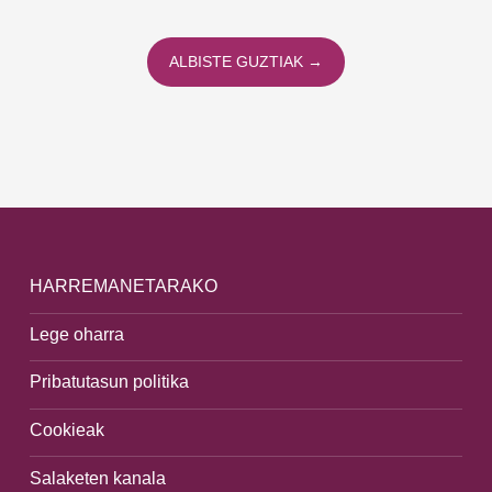
ALBISTE GUZTIAK →
HARREMANETARAKO
Lege oharra
Pribatutasun politika
Cookieak
Salaketen kanala