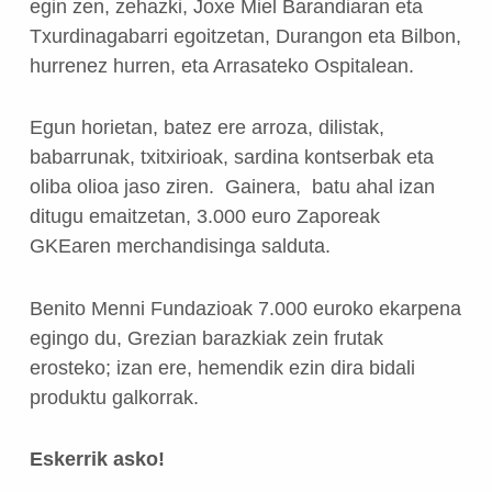
egin zen, zehazki, Joxe Miel Barandiaran eta
Txurdinagabarri egoitzetan, Durangon eta Bilbon,
hurrenez hurren, eta Arrasateko Ospitalean.
Egun horietan, batez ere arroza, dilistak,
babarrunak, txitxirioak, sardina kontserbak eta
oliba olioa jaso ziren. Gainera, batu ahal izan
ditugu emaitzetan, 3.000 euro Zaporeak
GKEaren merchandisinga salduta.
Benito Menni Fundazioak 7.000 euroko ekarpena
egingo du, Grezian barazkiak zein frutak
erosteko; izan ere, hemendik ezin dira bidali
produktu galkorrak.
Eskerrik asko!