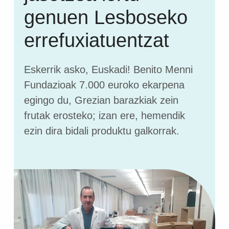
genuen Lesboseko
errefuxiatuentzat
Eskerrik asko, Euskadi! Benito Menni
Fundazioak 7.000 euroko ekarpena
egingo du, Grezian barazkiak zein
frutak erosteko; izan ere, hemendik
ezin dira bidali produktu galkorrak.