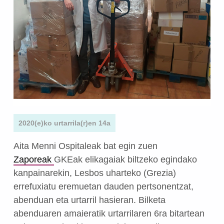
2020(e)ko urtarrila(r)en 14a
Aita Menni Ospitaleak bat egin zuen
Zaporeak
GKEak elikagaiak biltzeko egindako
kanpainarekin, Lesbos uharteko (Grezia)
errefuxiatu eremuetan dauden pertsonentzat,
abenduan eta urtarril hasieran. Bilketa
abenduaren amaieratik urtarrilaren 6ra bitartean