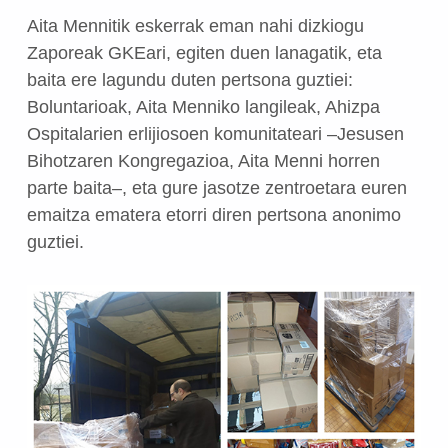
Aita Mennitik eskerrak eman nahi dizkiogu
Zaporeak GKEari, egiten duen lanagatik, eta
baita ere lagundu duten pertsona guztiei:
Boluntarioak, Aita Menniko langileak, Ahizpa
Ospitalarien erlijiosoen komunitateari –Jesusen
Bihotzaren Kongregazioa, Aita Menni horren
parte baita–, eta gure jasotze zentroetara euren
emaitza ematera etorri diren pertsona anonimo
guztiei.