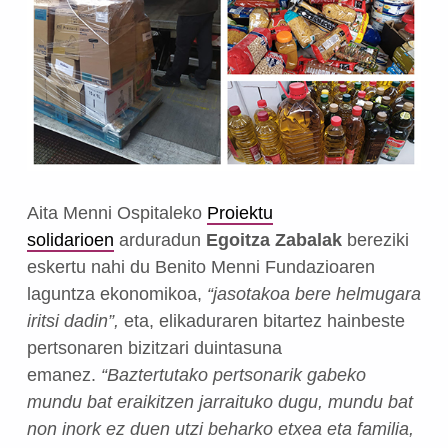
Aita Menni Ospitaleko
Proiektu
solidarioen
arduradun
Egoitza Zabalak
bereziki
eskertu nahi du Benito Menni Fundazioaren
laguntza ekonomikoa,
“jasotakoa bere helmugara
iritsi dadin”,
eta, elikaduraren bitartez hainbeste
pertsonaren bizitzari duintasuna
emanez.
“Baztertutako pertsonarik gabeko
mundu bat eraikitzen jarraituko dugu, mundu bat
non inork ez duen utzi beharko etxea eta familia,