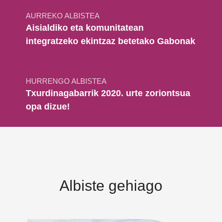
AURREKO ALBISTEA
Aisialdiko eta komunitatean
integratzeko ekintzaz betetako Gabonak
HURRENGO ALBISTEA
Txurdinagabarrik 2020. urte zoriontsua
opa dizue!
Albiste gehiago