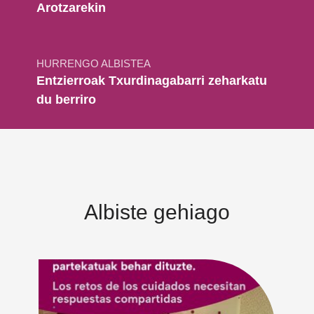
Arotzarekin
HURRENGO ALBISTEA
Entzierroak Txurdinagabarri zeharkatu
du berriro
Albiste gehiago