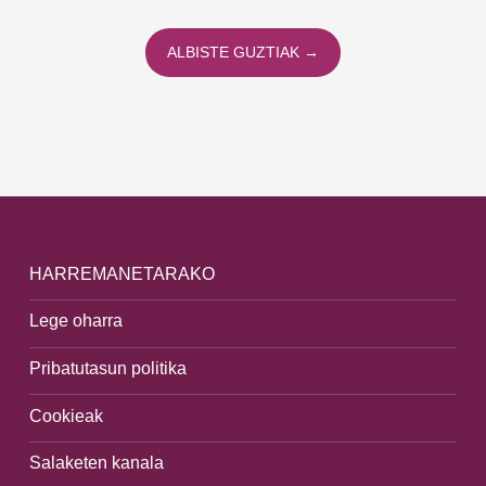
ALBISTE GUZTIAK →
HARREMANETARAKO
Lege oharra
Pribatutasun politika
Cookieak
Salaketen kanala