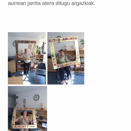
aurrean jarrita atera ditugu argazkiak.