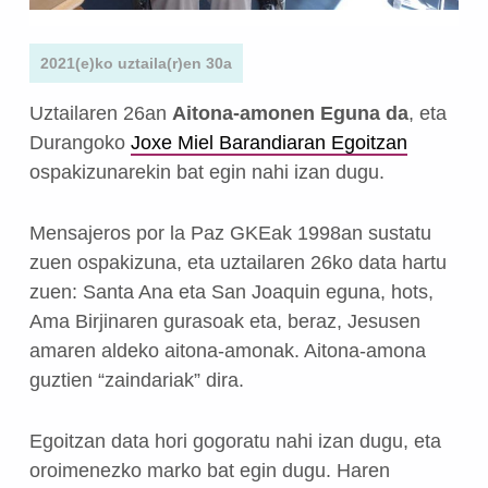
2021(e)ko uztaila(r)en 30a
Uztailaren 26an
Aitona-amonen Eguna da
, eta
Durangoko
Joxe Miel Barandiaran Egoitzan
ospakizunarekin bat egin nahi izan dugu.
Mensajeros por la Paz GKEak 1998an sustatu
zuen ospakizuna, eta uztailaren 26ko data hartu
zuen: Santa Ana eta San Joaquin eguna, hots,
Ama Birjinaren gurasoak eta, beraz, Jesusen
amaren aldeko aitona-amonak. Aitona-amona
guztien “zaindariak” dira.
Egoitzan data hori gogoratu nahi izan dugu, eta
oroimenezko marko bat egin dugu. Haren