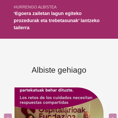
HURRENGO ALBISTEA
‘Egoera zailetan lagun egiteko
prozedurak eta trebetasunak’ lantzeko
tailerra
Albiste gehiago