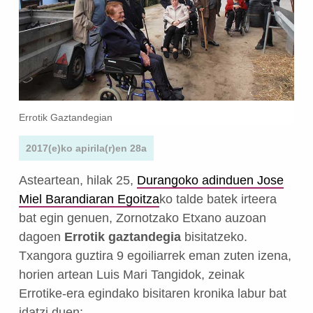
Errotik Gaztandegian
2017(e)ko apirila(r)en 28a
Asteartean, hilak 25,
Durangoko adinduen Jose
Miel Barandiaran Egoitza
ko talde batek irteera
bat egin genuen, Zornotzako Etxano auzoan
dagoen
Errotik gaztandegia
bisitatzeko.
Txangora guztira 9 egoiliarrek eman zuten izena,
horien artean Luis Mari Tangidok, zeinak
Errotike-era egindako bisitaren kronika labur bat
idatzi duen: