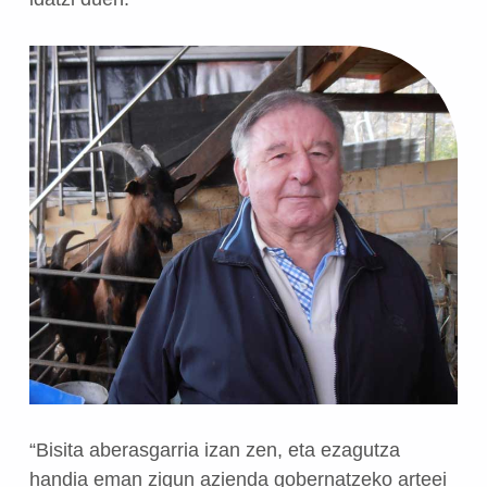
“Bisita aberasgarria izan zen, eta ezagutza
handia eman zigun azienda gobernatzeko arteei