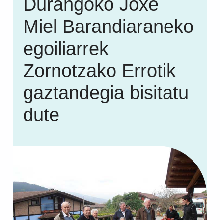
Durangoko Joxe
Miel Barandiaraneko
egoiliarrek
Zornotzako Errotik
gaztandegia bisitatu
dute