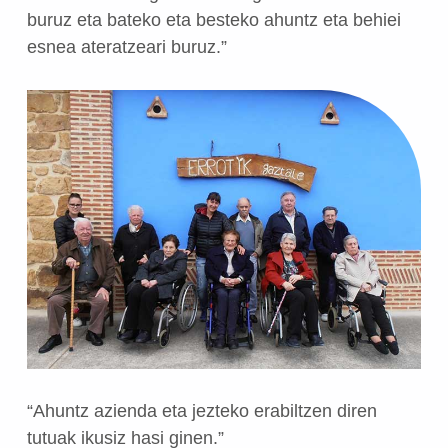
buruz eta bateko eta besteko ahuntz eta behiei
esnea ateratzeari buruz.”
“Ahuntz azienda eta jezteko erabiltzen diren
tutuak ikusiz hasi ginen.”