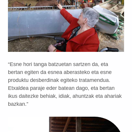
“Esne hori tanga batzuetan sartzen da, eta
bertan egiten da esnea aberasteko eta esne
produktu desberdinak egiteko tratamendua.
Etxaldea paraje eder batean dago, eta bertan
ikus daitezke behiak, idiak, ahuntzak eta ahariak
bazkan.”