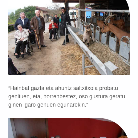
“Hainbat gazta eta ahuntz saltxitxoia probatu
genituen, eta, horrenbestez, oso gustura geratu
ginen igaro genuen egunarekin.”