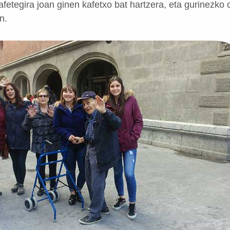
fetegira joan ginen kafetxo bat hartzera, eta gurinezko 
n.