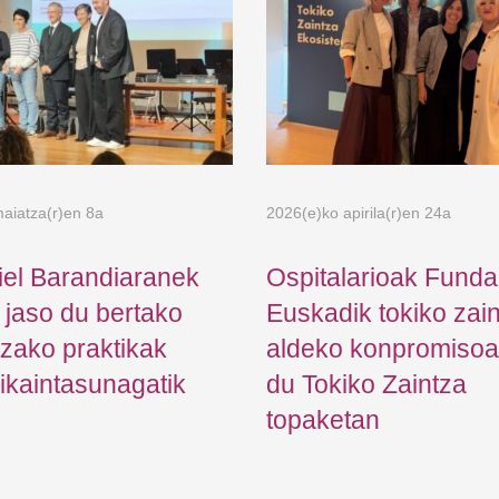
aiatza(r)en 8a
2026(e)ko apirila(r)en 24a
iel Barandiaranek
Ospitalarioak Funda
a jaso du bertako
Euskadik tokiko zai
tzako praktikak
aldeko konpromisoa 
ikaintasunagatik
du Tokiko Zaintza
topaketan