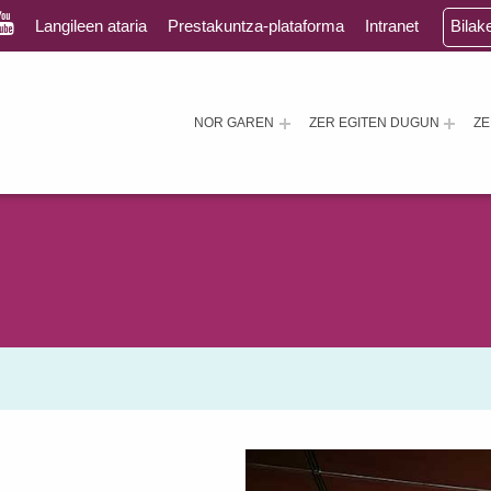
Langileen ataria
Prestakuntza-plataforma
Intranet
Bilak
NOR GAREN
ZER EGITEN DUGUN
Z