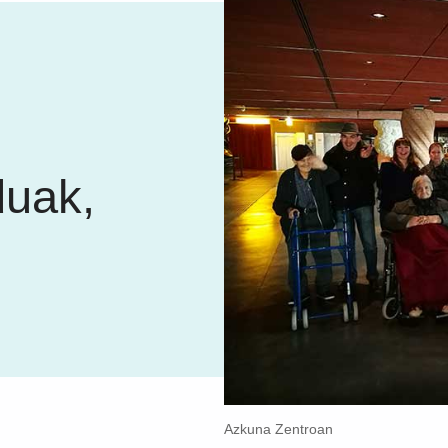
i
duak,
Azkuna Zentroan