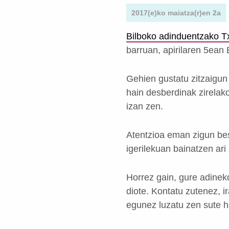
2017(e)ko maiatza(r)en 2a
Bilboko adinduentzako T
barruan, apirilaren 5ean
Gehien gustatu zitzaigun
hain desberdinak zirelako
izan zen.
Atentzioa eman zigun bes
igerilekuan bainatzen ari
Horrez gain, gure adineko
diote. Kontatu zutenez, i
egunez luzatu zen sute ha