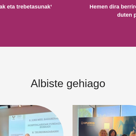
ak eta trebetasunak’
Hemen dira berri
duten p
Albiste gehiago