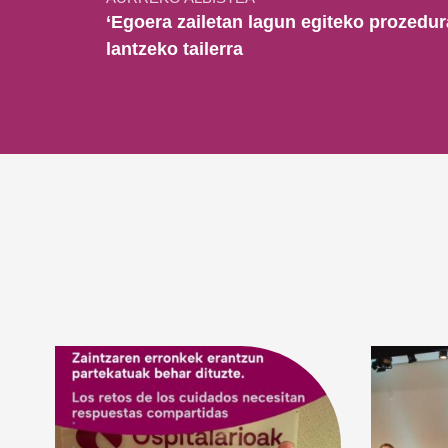
‘Egoera zailetan lagun egiteko prozedur
lantzeko tailerra