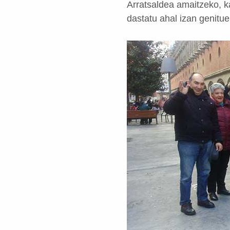
Arratsaldea amaitzeko, ka
dastatu ahal izan genitue