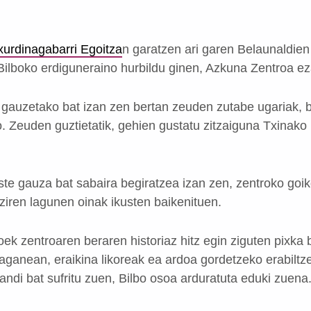
xurdinagabarri Egoitza
n garatzen ari garen Belaunaldie
 Bilboko erdiguneraino hurbildu ginen, Azkuna Zentroa e
 gauzetako bat izan zen bertan zeuden zutabe ugariak, b
. Zeuden guztietatik, gehien gustatu zitzaiguna Txinako 
te gauza bat sabaira begiratzea izan zen, zentroko goi
 ziren lagunen oinak ikusten baikenituen.
ek zentroaren beraren historiaz hitz egin ziguten pixka 
raganean, eraikina likoreak ea ardoa gordetzeko erabilt
ndi bat sufritu zuen, Bilbo osoa arduratuta eduki zuena