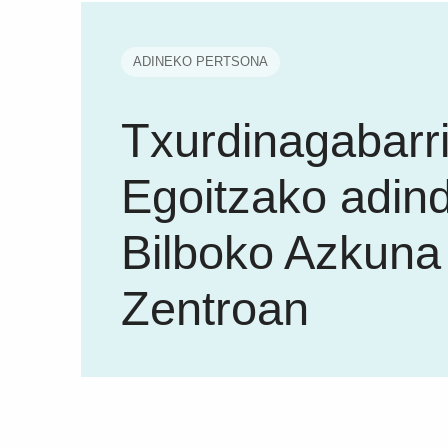
ADINEKO PERTSONA
Txurdinagabarr
Egoitzako adin
Bilboko Azkuna
Zentroan