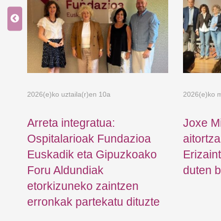
2026(e)ko uztaila(r)en 10a
2026(e)ko m
a
Arreta integratua:
Joxe M
n:
Ospitalarioak Fundazioa
aitortz
Euskadik eta Gipuzkoako
Erizain
Foru Aldundiak
duten b
etorkizuneko zaintzen
erronkak partekatu dituzte