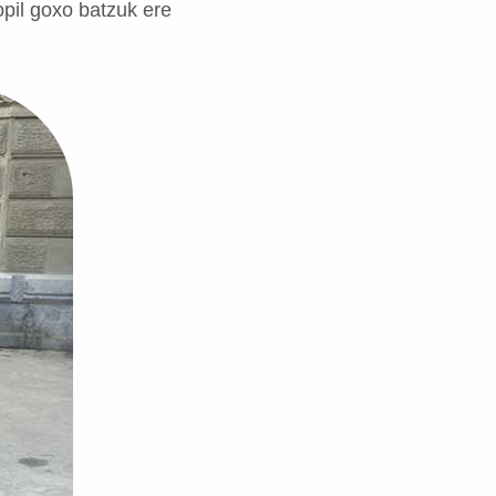
opil goxo batzuk ere