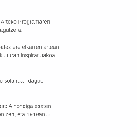
n Arteko Programaren
zagutzera.
atez ere elkarren artean
kulturan inspiratutakoa
ko solairuan dagoen
bat: Alhondiga esaten
zen zen, eta 1919an 5
.