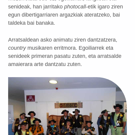
senideak, han jarritako
photocall
-etik igaro ziren
egun dibertigarriaren argazkiak ateratzeko, bai
taldeka bai banaka.
Arratsaldean asko animatu ziren dantzatzera,
country
musikaren erritmora. Egoiliarrek eta
senideek primeran pasatu zuten, eta arratsalde
amaierara arte dantzatu zuten.