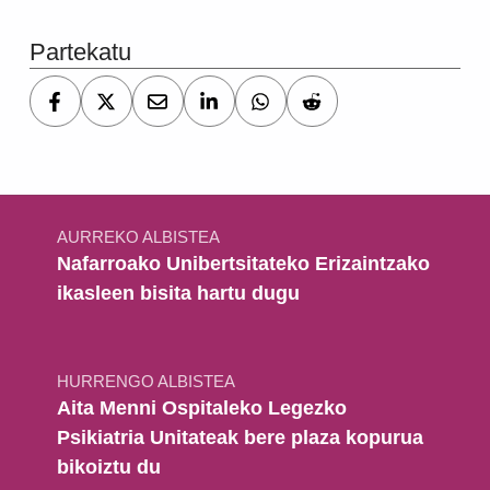
Partekatu
Bidalketetan zehar nabigatu
AURREKO ALBISTEA
Nafarroako Unibertsitateko Erizaintzako
ikasleen bisita hartu dugu
HURRENGO ALBISTEA
Aita Menni Ospitaleko Legezko
Psikiatria Unitateak bere plaza kopurua
bikoiztu du