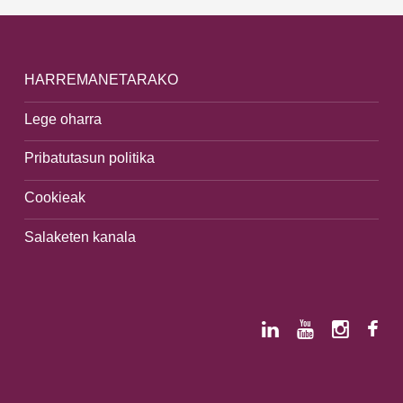
HARREMANETARAKO
Lege oharra
Pribatutasun politika
Cookieak
Salaketen kanala