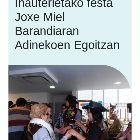
Inauterietako festa
Joxe Miel
Barandiaran
Adinekoen Egoitzan