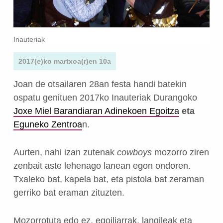
Inauteriak
2017(e)ko martxoa(r)en 10a
Joan de otsailaren 28an festa handi batekin
ospatu genituen 2017ko Inauteriak Durangoko
Joxe Miel Barandiaran Adinekoen Egoitza
eta
Eguneko Zentroa
n.
Aurten, nahi izan zutenak
cowboys
mozorro ziren
zenbait aste lehenago lanean egon ondoren.
Txaleko bat, kapela bat, eta pistola bat zeraman
gerriko bat eraman zituzten.
Mozorrotuta edo ez, egoiliarrak, langileak eta