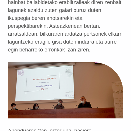
hainbat baliabidetako erabiltzaileak diren zenbait
lagunek azaldu zuten gaiari buruz duten
ikuspegia beren ahotsarekin eta
perspektibarekin.
Asteazkenean bertan,
arratsaldean, bilkuraren ardatza pertsonek elkarri
laguntzeko eragile gisa duten indarra eta aurre
egin beharreko erronkak izan ziren.
Abenduaren 2an, osteguna, hasiera