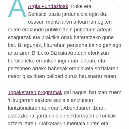
A
Argia Fundazioak
Truke eta
Sentsibilizazio jardunaldia egin du,
osasun mentalaren arloan lan egiten
duten erakunde publiko zein pribatuen artean
ezagutzak eta praktika onak bateratzeko gune
bat.
Bi egunez, hirurehun pertsona baino gehiago
aritu ziren Bilboko Bizkaia Aretoan etorkizun
hurbileneko erronken inguruan lanean, eta
pertsonen arteko babesak eraldaketa sozialaren
motor gisa duen balioari buruz hausnartu zuten.
Topaketaren programak
gai nagusi bat izan zuen:
‘Hirugarren sektore soziala aniztasun
funtzionalaren aurrean’.
Abenduaren 1ean,
asteazkena, jardunaldian sektorearen erronkak
aztertu ziren.
Gaixotasun mentala duten eta