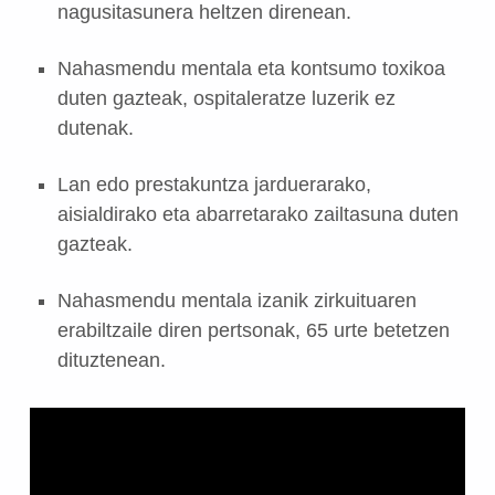
nagusitasunera heltzen direnean.
Nahasmendu mentala eta kontsumo toxikoa
duten gazteak, ospitaleratze luzerik ez
dutenak.
Lan edo prestakuntza jarduerarako,
aisialdirako eta abarretarako zailtasuna duten
gazteak.
Nahasmendu mentala izanik zirkuituaren
erabiltzaile diren pertsonak, 65 urte betetzen
dituztenean.