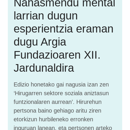
Nahasmendu mental
larrian dugun
esperientzia eraman
dugu Argia
Fundazioaren XII.
Jardunaldira
Edizio honetako gai nagusia izan zen
‘Hirugarren sektore soziala aniztasun
funtzionalaren aurrean’. Hirurehun
pertsona baino gehiago aritu ziren
etorkizun hurbileneko erronken
inguruan lanean, eta pertsonen arteko