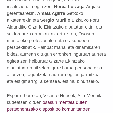
instituzionala egin zen,
Nerea Loizaga
Argiako
gerentearekin,
Amaia Agirre
Getxoko
alkatearekin eta
Sergio Murillo
Bizkaiko Foru
Aldundiko Gizarte Ekintzako diputatuarekin, eta
sektorearen erronkak aztertu ziren, Osasun
mentaleko profesionalen eta erakundeen
perspektibatik.
Hainbat mahai eta dinamikaren
bidez, aurrean ditugun erronken inguruan aurrera
egitea zen helburua; Gizarte Ekintzako
diputatuaren hitzetan, gure burua pertsona gisa
aitortzea, laguntzetan aurrera egiten jarraitzea
eta estigmari ‘g’-a kentzea, estimu bihurtzeko.
Esparru horretan, Vicente Huesok, Aita Mennik
kudeatzen dituen
osasun mentala duten
pertsonentzako dispositibo komunitarioen