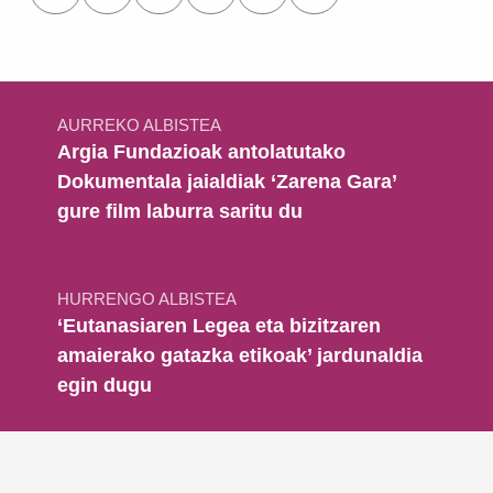
Bidalketetan zehar nabigatu
AURREKO ALBISTEA
Argia Fundazioak antolatutako
Dokumentala jaialdiak ‘Zarena Gara’
gure film laburra saritu du
HURRENGO ALBISTEA
‘Eutanasiaren Legea eta bizitzaren
amaierako gatazka etikoak’ jardunaldia
egin dugu