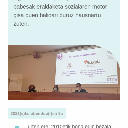
babesak eraldaketa sozialaren motor
gisa duen balioari buruz hausnartu
zuten.
2021(e)ko abendua(r)en 9a
urten ere, 2010etik hona egin bezala,