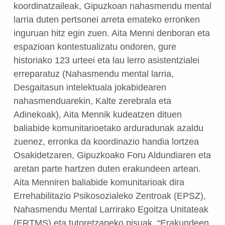
koordinatzaileak, Gipuzkoan nahasmendu mental
larria duten pertsonei arreta emateko erronken
inguruan hitz egin zuen.
Aita Menni denboran eta
espazioan kontestualizatu ondoren, gure
historiako 123 urteei eta lau lerro asistentzialei
erreparatuz (Nahasmendu mental larria,
Desgaitasun intelektuala jokabidearen
nahasmenduarekin, Kalte zerebrala eta
Adinekoak), Aita Mennik kudeatzen dituen
baliabide komunitarioetako arduradunak azaldu
zuenez, erronka da koordinazio handia lortzea
Osakidetzaren, Gipuzkoako Foru Aldundiaren eta
aretan parte hartzen duten erakundeen artean.
Aita Menniren baliabide komunitarioak dira
Errehabilitazio Psikosozialeko Zentroak (EPSZ),
Nahasmendu Mental Larrirako Egoitza Unitateak
(ERTMS) eta tutoretzapeko pisuak.
“Erakundeen