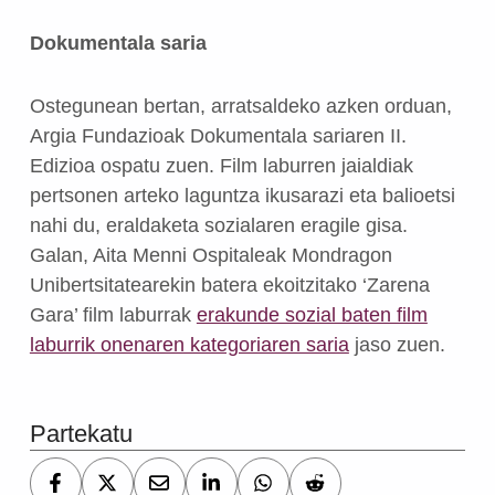
Dokumentala saria
Ostegunean bertan, arratsaldeko azken orduan,
Argia Fundazioak Dokumentala sariaren II.
Edizioa ospatu zuen. Film laburren jaialdiak
pertsonen arteko laguntza ikusarazi eta balioetsi
nahi du, eraldaketa sozialaren eragile gisa.
Galan, Aita Menni Ospitaleak Mondragon
Unibertsitatearekin batera ekoitzitako ‘Zarena
Gara’ film laburrak
erakunde sozial baten film
laburrik onenaren kategoriaren saria
jaso zuen.
Skip back to main navigation
Partekatu