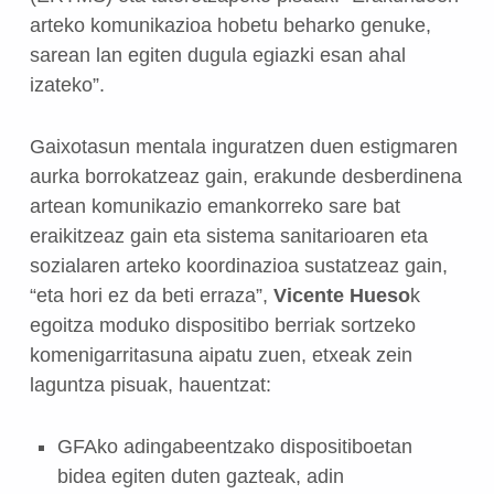
arteko komunikazioa hobetu beharko genuke,
sarean lan egiten dugula egiazki esan ahal
izateko”.
Gaixotasun mentala inguratzen duen estigmaren
aurka borrokatzeaz gain, erakunde desberdinena
artean komunikazio emankorreko sare bat
eraikitzeaz gain eta sistema sanitarioaren eta
sozialaren arteko koordinazioa sustatzeaz gain,
“eta hori ez da beti erraza”,
Vicente Hueso
k
egoitza moduko dispositibo berriak sortzeko
komenigarritasuna aipatu zuen, etxeak zein
laguntza pisuak, hauentzat:
GFAko adingabeentzako dispositiboetan
bidea egiten duten gazteak, adin