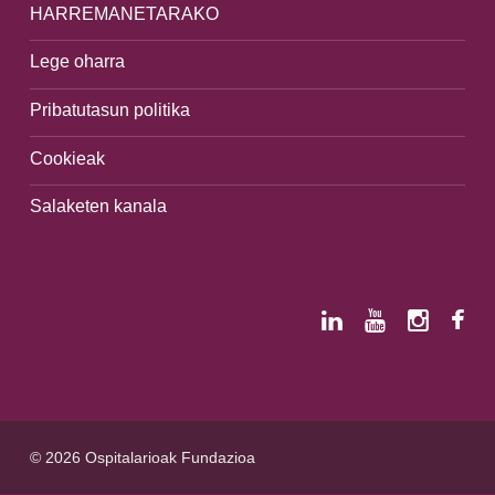
HARREMANETARAKO
Lege oharra
Pribatutasun politika
Cookieak
Salaketen kanala
© 2026 Ospitalarioak Fundazioa