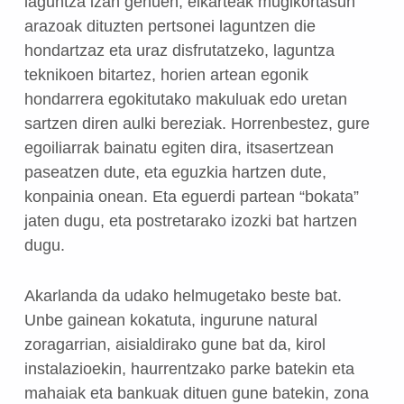
laguntza izan genuen; elkarteak mugikortasun
arazoak dituzten pertsonei laguntzen die
hondartzaz eta uraz disfrutatzeko, laguntza
teknikoen bitartez, horien artean egonik
hondarrera egokitutako makuluak edo uretan
sartzen diren aulki bereziak. Horrenbestez, gure
egoiliarrak bainatu egiten dira, itsasertzean
paseatzen dute, eta eguzkia hartzen dute,
konpainia onean. Eta eguerdi partean “bokata”
jaten dugu, eta postretarako izozki bat hartzen
dugu.
Akarlanda da udako helmugetako beste bat.
Unbe gainean kokatuta, ingurune natural
zoragarrian, aisialdirako gune bat da, kirol
instalazioekin, haurrentzako parke batekin eta
mahaiak eta bankuak dituen gune batekin, zona