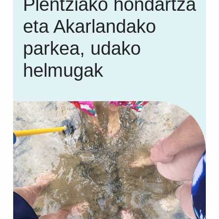
Plentziako hondartza
eta Akarlandako
parkea, udako
helmugak