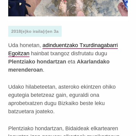
2018(e)ko iraila(r)en 3a
Uda honetan,
adinduentzako Txurdinagabarri
Egoitzan
hainbat txangoz disfrutatu dugu
Plentziako hondartzan
eta
Akarlandako
merenderoan
.
Udako hilabeteetan, asteroko ekintzen ohiko
egutegia betetzeaz gain, eguraldi ona
aprobetxatzen dugu Bizkaiko beste leku
batzuetara joateko.
Plentziako hondartzan, Bidaideak elkartearen