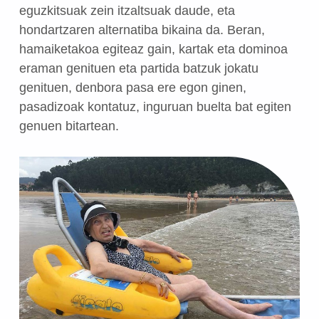
eguzkitsuak zein itzaltsuak daude, eta
hondartzaren alternatiba bikaina da. Beran,
hamaiketakoa egiteaz gain, kartak eta dominoa
eraman genituen eta partida batzuk jokatu
genituen, denbora pasa ere egon ginen,
pasadizoak kontatuz, inguruan buelta bat egiten
genuen bitartean.