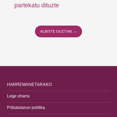
partekatu dituzte
ALBISTE GUZTIAK →
HARREMANETARAKO
Lege oharra
Pribatutasun politika