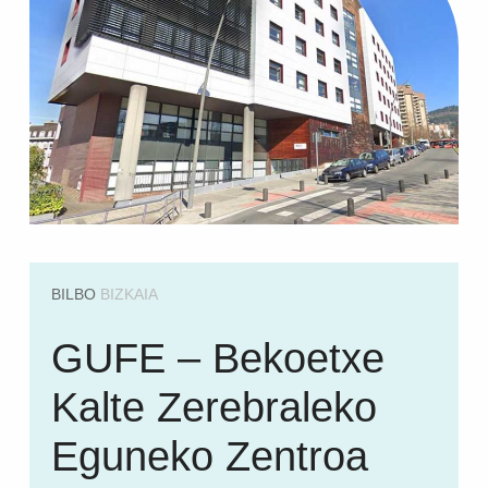
BILBO
BIZKAIA
GUFE – Bekoetxe
Kalte Zerebraleko
Eguneko Zentroa