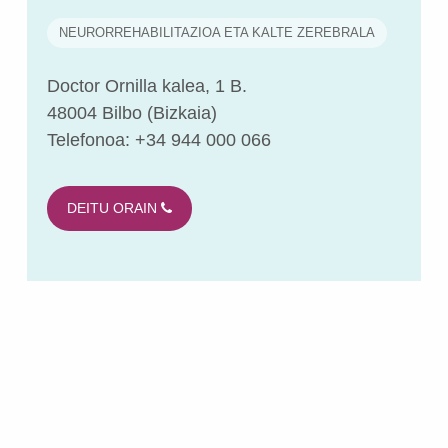
NEURORREHABILITAZIOA ETA KALTE ZEREBRALA
Doctor Ornilla kalea, 1 B.
48004 Bilbo (Bizkaia)
Telefonoa: +34 944 000 066
DEITU ORAIN