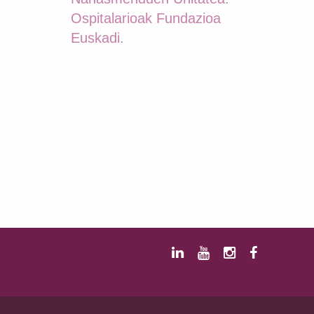
Ospitalarioak Fundazioa
Euskadi
.