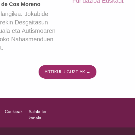
Fundazioa Euskadi
.
 de Cos Moreno
 langilea. Jokabide
rekin Desgaitasun
tuala eta Autismoaren
roko Nahasmenduen
a.
ARTIKULU GUZTIAK →
Cookieak
Salaketen
kanala