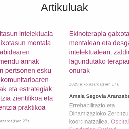
Artikuluak
tasun intelektuala
Ekinoterapia gaixot
ixotasun mentala
mentalean eta desg
kabidearen
intelektualean: zaldi
mendu arinak
lagundutako terapia
en pertsonen esku
onurak
 komunitarioaren
2025(e)ko azaroa(r)en 17a
ak eta estrategiak:
Amaia Segovia Aranzab
zia zientifikoa eta
Errehabilitazio eta
entzia praktikoa
Dinamizazioko Zerbitz
koordinatzailea.
Ospital
azaroa(r)en 27a