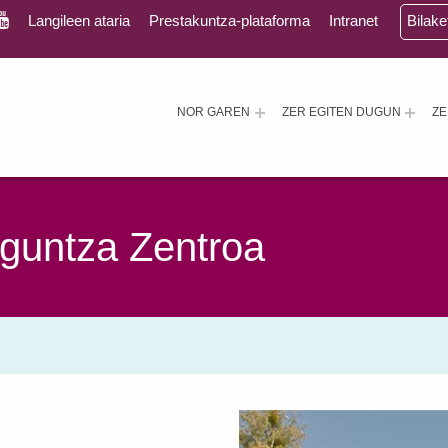
Langileen ataria
Prestakuntza-plataforma
Intranet
Bilak
NOR GAREN
ZER EGITEN DUGUN
Z
guntza Zentroa