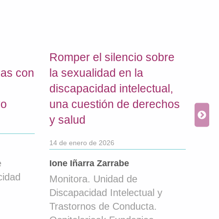
Romper el silencio sobre
Ret
nas con
la sexualidad en la
int
discapacidad intelectual,
con
yo
una cuestión de derechos
dis
y salud
y/o
con
14 de enero de 2026
con
e
Ione Iñarra Zarrabe
cie
cidad
Monitora. Unidad de
prá
Discapacidad Intelectual y
Trastornos de Conducta.
27 de