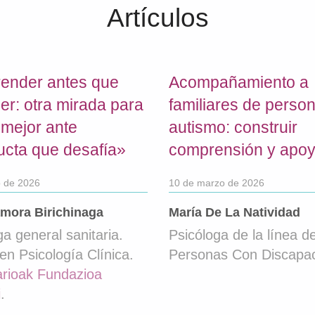
Artículos
ender antes que
Acompañamiento a
er: otra mirada para
familiares de perso
 mejor ante
autismo: construir
cta que desafía»
comprensión y apo
o de 2026
10 de marzo de 2026
amora Birichinaga
María De La Natividad
ga general sanitaria.
Psicóloga de la línea d
en Psicología Clínica.
Personas Con Discapa
arioak Fundazioa
i
.