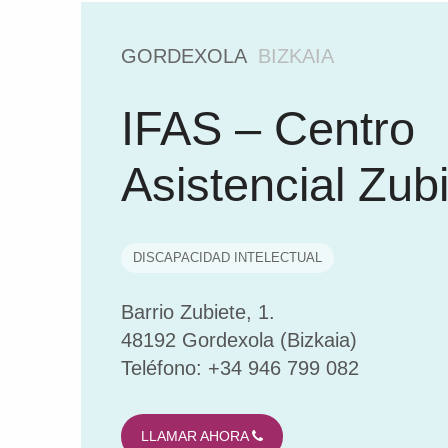
u
n
d
GORDEXOLA
BIZKAIA
a
z
IFAS – Centro
i
o
Asistencial Zub
a
E
u
DISCAPACIDAD INTELECTUAL
s
k
Barrio Zubiete, 1.
a
48192 Gordexola (Bizkaia)
d
Teléfono: +34 946 799 082
i
(
LLAMAR AHORA