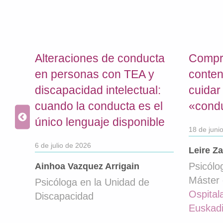
A
L
U
D
Alteraciones de conducta
Compr
M
 en
en personas con TEA y
conten
E
discapacidad intelectual:
cuidar
N
l
cuando la conducta es el
«condu
T
A
único lenguaje disponible
18 de juni
L
6 de julio de 2026
|
Leire Z
D
Psicólo
Ainhoa Vazquez Arrigain
I
Máster 
Psicóloga en la Unidad de
S
Ospital
Discapacidad
C
Euskad
A