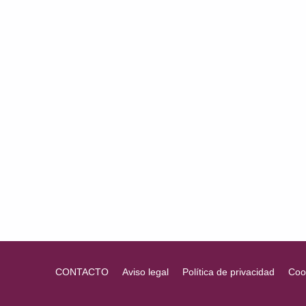
P
A
C
I
D
A
D
I
N
T
E
Volver a la navegación principal
L
E
C
CONTACTO
Aviso legal
Política de privacidad
Coo
T
U