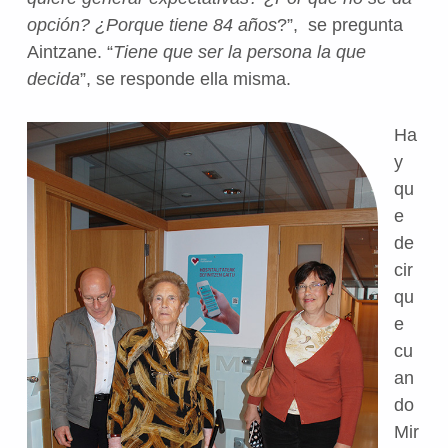
opción? ¿Porque tiene 84 años
?”, se pregunta
Aintzane. “
Tiene que ser la persona la que
decida
”, se responde ella misma.
Ha
y
qu
e
de
cir
qu
e
cu
an
do
Mir