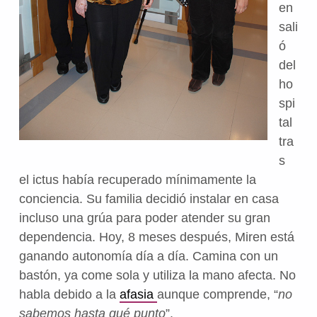
en
sali
ó
del
ho
spi
tal
tra
s
el ictus había recuperado mínimamente la
conciencia. Su familia decidió instalar en casa
incluso una grúa para poder atender su gran
dependencia. Hoy, 8 meses después, Miren está
ganando autonomía día a día. Camina con un
bastón, ya come sola y utiliza la mano afecta. No
habla debido a la
afasia
aunque comprende, “
no
sabemos hasta qué punto
”.