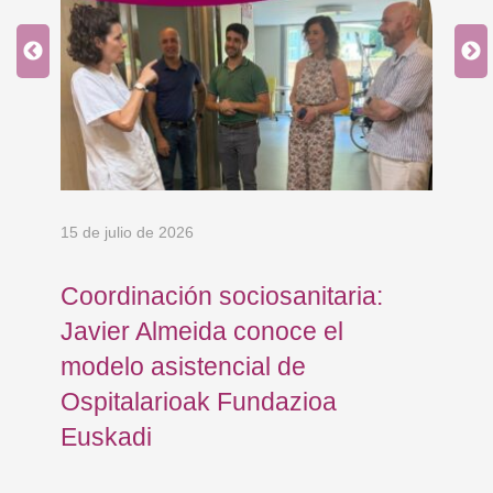
15 de julio de 2026
10 
Coordinación sociosanitaria:
At
e
Javier Almeida conoce el
Os
modelo asistencial de
Eu
Ospitalarioak Fundazioa
Gi
Euskadi
de