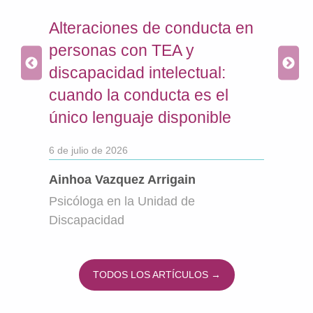
ra
Alteraciones de conducta en
Com
con
personas con TEA y
con
discapacidad intelectual:
cui
cuando la conducta es el
que
único lenguaje disponible
18 de 
6 de julio de 2026
d
Leir
tro
Psic
Ainhoa Vazquez Arrigain
Psic
Psicóloga en la Unidad de
Fund
Discapacidad
TODOS LOS ARTÍCULOS →
Volver a la navegación principal