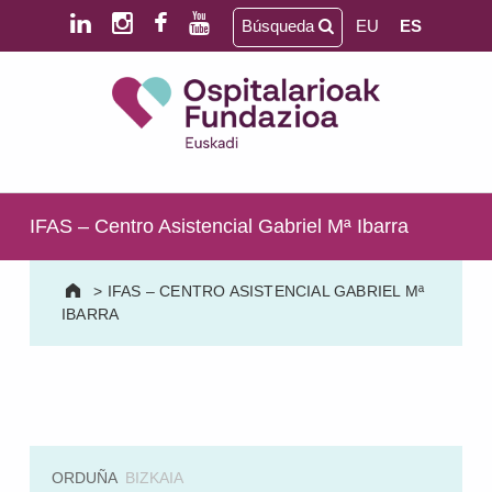
Saltar al contenido principal
Saltar al pie de página
Búsqueda
EU
ES
Ospitalarioak Fundazioa Euskadi (antes Aita Menni)
SALUD MENTAL | DISCAPACIDAD INTELECTUAL | NEURORREHABILITACIÓN Y DAÑO CEREBRAL | PERSONA MAYOR
IFAS – Centro Asistencial Gabriel Mª Ibarra
>
IFAS – CENTRO ASISTENCIAL GABRIEL Mª
IBARRA
ORDUÑA
BIZKAIA