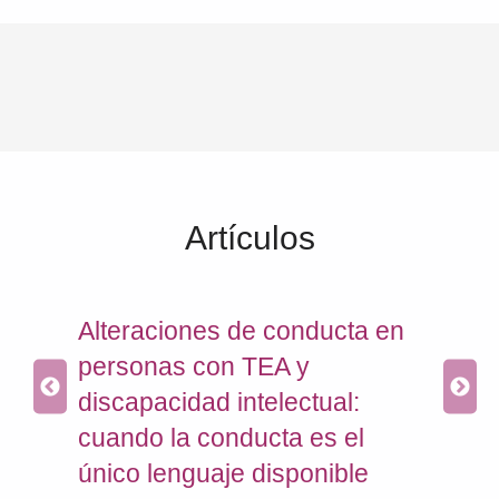
Artículos
ra
Alteraciones de conducta en
Com
con
personas con TEA y
con
discapacidad intelectual:
cui
cuando la conducta es el
que
único lenguaje disponible
18 de 