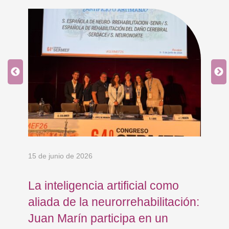
15 de junio de 2026
18 
La inteligencia artificial como
Re
aliada de la neurorrehabilitación:
Os
Juan Marín participa en un
Eu