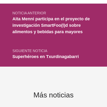
Navegación de entradas
NOTICIA ANTERIOR
Aita Menni participa en el proyecto de
investigación SmartFoo(l)d sobre
alimentos y bebidas para mayores
SIGUIENTE NOTICIA
Superhéroes en Txurdinagabarri
Más noticias